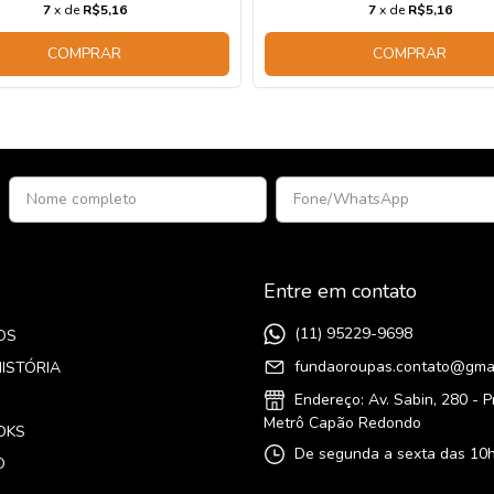
7
x de
R$5,16
7
x de
R$5,16
COMPRAR
COMPRAR
Entre em contato
(11) 95229-9698
OS
fundaoroupas.contato@gma
ISTÓRIA
Endereço: Av. Sabin, 280 - 
Metrô Capão Redondo
OKS
De segunda a sexta das 10h
O