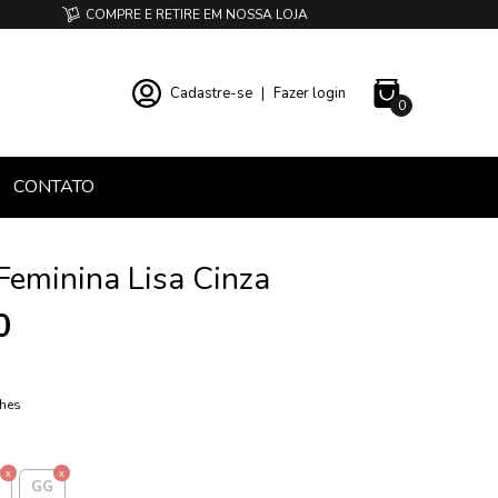
COMPRE E RETIRE EM NOSSA LOJA
Cadastre-se
|
Fazer login
0
CONTATO
Feminina Lisa Cinza
0
lhes
GG