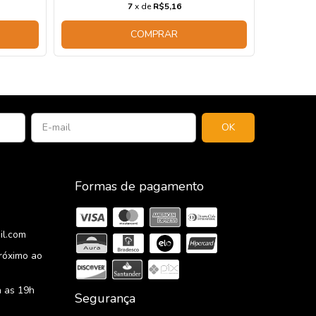
7
x de
R$5,16
COMPRAR
Formas de pagamento
il.com
Próximo ao
 as 19h
Segurança