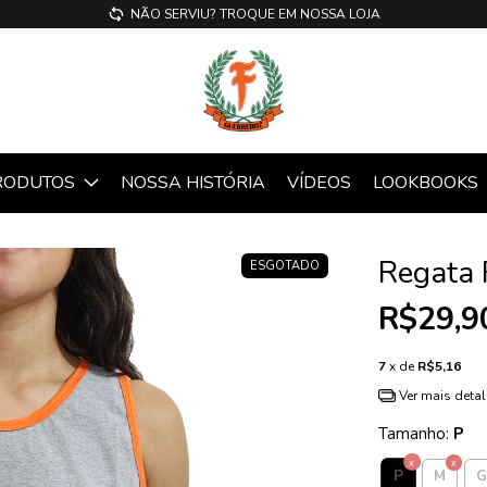
NÃO SERVIU? TROQUE EM NOSSA LOJA
RODUTOS
NOSSA HISTÓRIA
VÍDEOS
LOOKBOOKS
Regata 
ESGOTADO
R$29,9
7
x de
R$5,16
Ver mais deta
Tamanho:
P
P
M
G