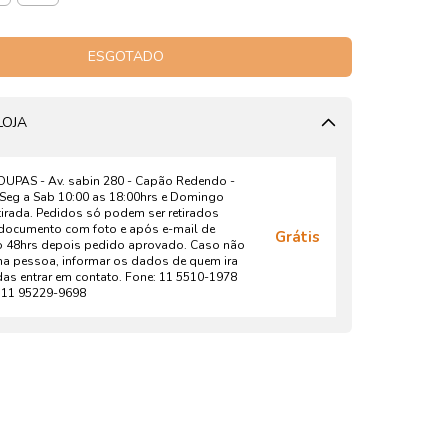
LOJA
PAS - Av. sabin 280 - Capão Redendo -
 Seg a Sab 10:00 as 18:00hrs e Domingo
irada. Pedidos só podem ser retirados
documento com foto e após e-mail de
Grátis
o 48hrs depois pedido aprovado. Caso não
a pessoa, informar os dados de quem ira
idas entrar em contato. Fone: 11 5510-1978
11 95229-9698