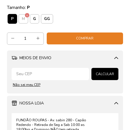
Tamanho:
P
P
M
G
GG
MEIOS DE ENVIO
Alterar CEP
CALCULAR
Não sei meu CEP
NOSSA LOJA
FUNDÃO ROUPAS - Av. sabin 280 - Capão
Redendo - Retirada de Seg a Sab 10:00 as
18:00hrs e Domingo NÃO tem retirada.