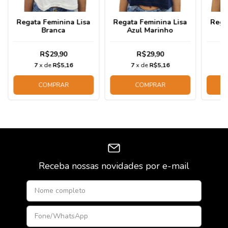
Regata Feminina Lisa
Regata Feminina Lisa
Rega
Branca
Azul Marinho
R$29,90
R$29,90
7
x de
R$5,16
7
x de
R$5,16
COMPRAR
COMPRAR
Receba nossas novidades por e-mail