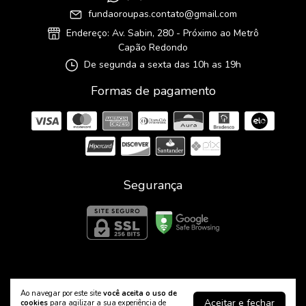
fundaoroupas.contato@gmail.com
Endereço: Av. Sabin, 280 - Próximo ao Metrô
Capão Redondo
De segunda a sexta das 10h as 19h
Formas de pagamento
Segurança
Fundão Roupas
Ao navegar por este site
você aceita o uso de
©2026. Fundão Roupas e Confecções Ltda - 08815256000169. Todos os
Aceitar e fechar
cookies
para agilizar a sua experiência de