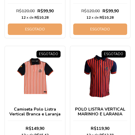
R$120,00
R$99,90
R$120,00
R$99,90
12
x de
R$10,28
12
x de
R$10,28
ESGOTADO
ESGOTADO
ESGOTADO
ESGOTADO
Camiseta Polo Listra
POLO LISTRA VERTICAL
Vertical Branca e Laranja
MARINHO E LARANJA
R$149,90
R$119,90
12
x de
R$15,42
12
x de
R$12,33