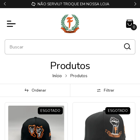
NÃO SERVIU? TROQUE EM NOSSA LOJA
0
Produtos
Início
Produtos
Ordenar
Filtrar
ESGOTADO
ESGOTADO