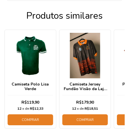
Produtos similares
Camiseta Polo Lisa
Camiseta Jersey
Pol
Verde
Fundão Visão da Laje
Preta
R$119,90
R$179,90
12
x de
R$12,33
12
x de
R$18,51
1
COMPRAR
COMPRAR