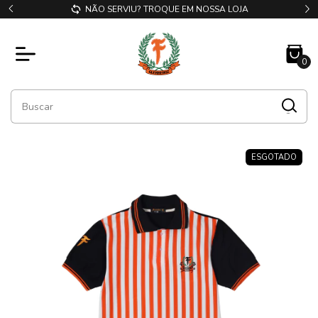
NÃO SERVIU? TROQUE EM NOSSA LOJA
0
ESGOTADO