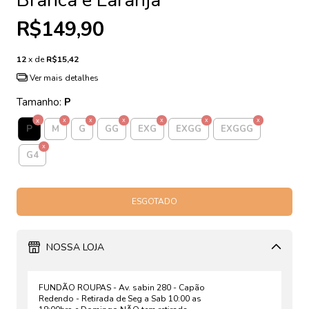
R$149,90
12
x de
R$15,42
Ver mais detalhes
Tamanho:
P
P
M
G
GG
EXG
EXGG
EXGGG
G4
NOSSA LOJA
FUNDÃO ROUPAS - Av. sabin 280 - Capão
Redendo - Retirada de Seg a Sab 10:00 as