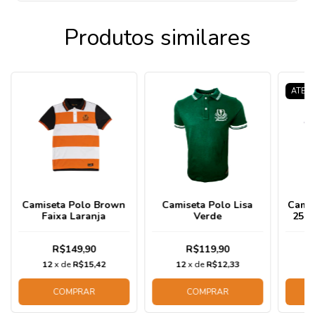
Produtos similares
ATENÇ
Camiseta Polo Brown
Camiseta Polo Lisa
Camis
Faixa Laranja
Verde
25 A
R$149,90
R$119,90
12
x de
R$15,42
12
x de
R$12,33
1
COMPRAR
COMPRAR