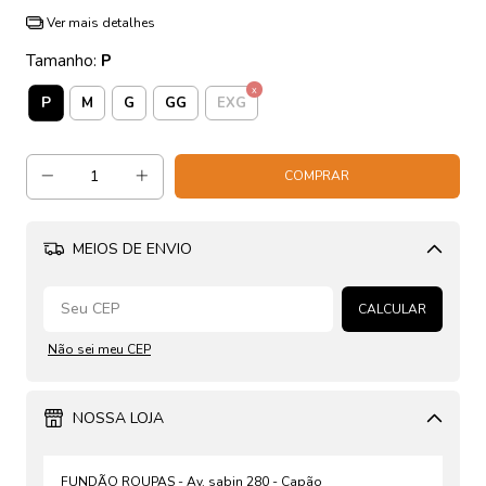
Ver mais detalhes
Tamanho:
P
P
M
G
GG
EXG
MEIOS DE ENVIO
Alterar CEP
CALCULAR
Não sei meu CEP
NOSSA LOJA
FUNDÃO ROUPAS - Av. sabin 280 - Capão