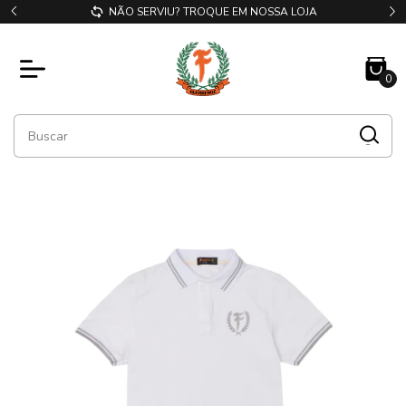
NÃO SERVIU? TROQUE EM NOSSA LOJA
0