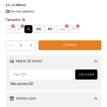
12
x de
R$8,22
Ver mais detalhes
Tamanho:
G
G
P
M
GG
XG
xgg
PP
MEIOS DE ENVIO
Alterar CEP
CALCULAR
Não sei meu CEP
NOSSA LOJA