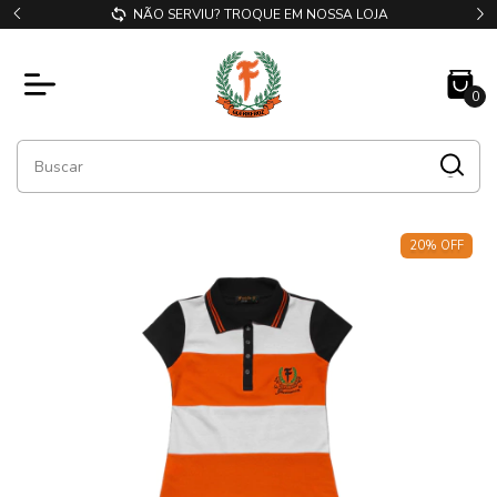
NÃO SERVIU? TROQUE EM NOSSA LOJA
0
20
%
OFF