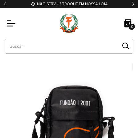
NÃO SERVIU? TROQUE EM NOSSA LOJA
0