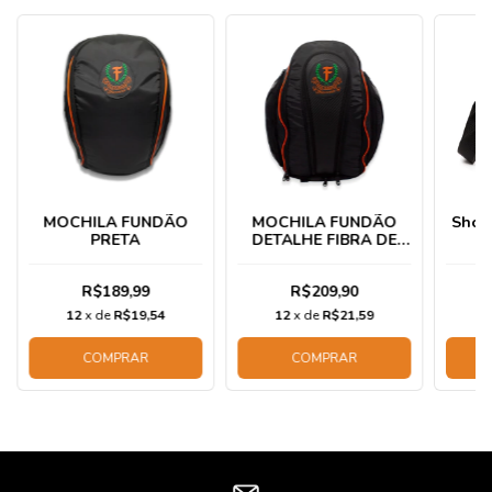
MOCHILA FUNDÃO
MOCHILA FUNDÃO
Shou
PRETA
DETALHE FIBRA DE
Pr
CARBONO PRETA
R$189,99
R$209,90
12
x de
R$19,54
12
x de
R$21,59
1
COMPRAR
COMPRAR