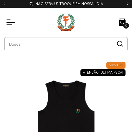
NÃO SERVIU? TROQUE EM NOSSA LOJA
0
50
%
OFF
ATENÇÃO, ÚLTIMA PEÇA!