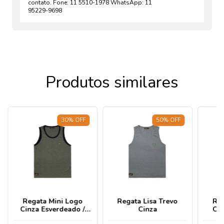
contato. Fone: 11 5510-1978 WhatsApp: 11
95229-9698
Produtos similares
30
%
OFF
50
%
OFF
Regata Mini Logo
Regata Lisa Trevo
Re
Cinza Esverdeado /
Cinza
Cin
Preto