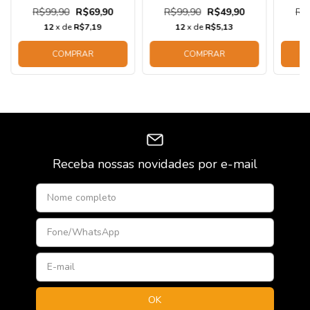
R$99,90
R$69,90
R$99,90
R$49,90
R$
12
x de
R$7,19
12
x de
R$5,13
COMPRAR
COMPRAR
Receba nossas novidades por e-mail