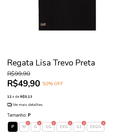
Regata Lisa Trevo Preta
R$99,90
R$49,90
50
% OFF
12
x de
R$5,13
Ver mais detalhes
Tamanho:
P
P
M
G
GG
EXG
G1
EXGG