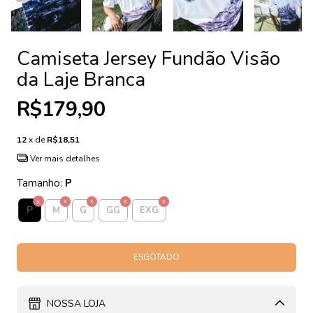
Camiseta Jersey Fundão Visão
da Laje Branca
R$179,90
12
x de
R$18,51
Ver mais detalhes
Tamanho:
P
P
M
G
GG
EXG
NOSSA LOJA