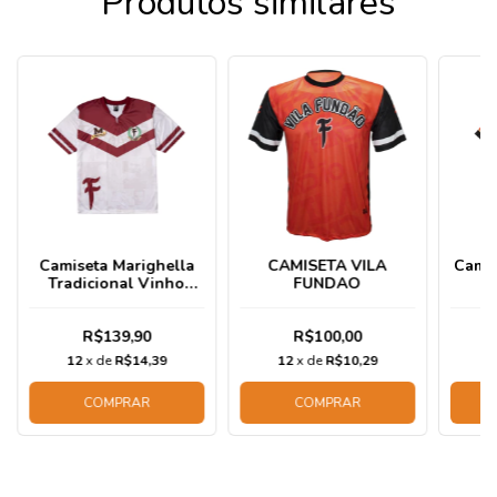
Produtos similares
Camiseta Marighella
CAMISETA VILA
Camis
Tradicional Vinho
FUNDAO
2025
R$139,90
R$100,00
12
x de
R$14,39
12
x de
R$10,29
1
COMPRAR
COMPRAR