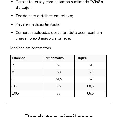
Camiseta Jersey com estampa sublimada
“Visão
da Laje”
;
Tecido com detalhes em relevo;
Peça em edição limitada;
Compras realizadas deste produto acompanham
chaveiro exclusivo de brinde
.
Medidas em centimetros:
Tamanho
Comprimento
Largura
P
67
51
M
68
53
G
74,5
57
GG
76
60,5
EXG
77
66,5