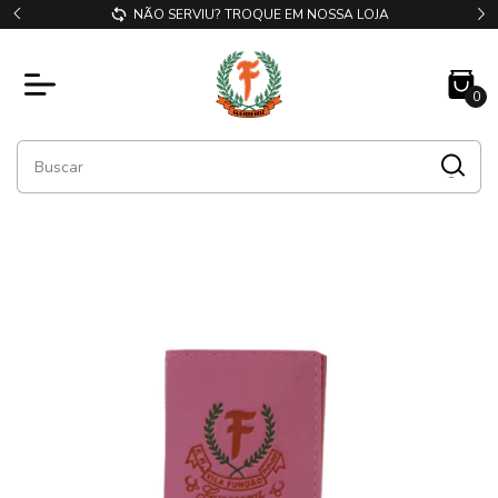
NÃO SERVIU? TROQUE EM NOSSA LOJA
0