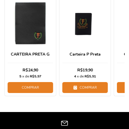
CARTEIRA PRETA G
Carteira P Preta
Ca
R$24,90
R$19,90
5
x de
R$5,97
4
x de
R$5,91
COMPRAR
COMPRAR