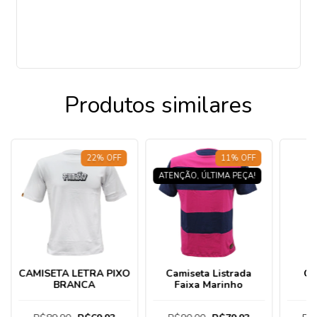
Produtos similares
22
%
OFF
11
%
OFF
ATENÇÃO, ÚLTIMA PEÇA!
CAMISETA LETRA PIXO
Camiseta Listrada
Ca
BRANCA
Faixa Marinho
M