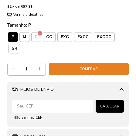
12
x de
R$7,91
Ver mais detalhes
Tamanho:
P
P
M
G
GG
EXG
EXGG
EXGGG
G4
MEIOS DE ENVIO
Alterar CEP
CALCULAR
Não sei meu CEP