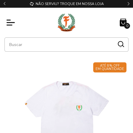
NÃO SERVIU? TROQUE EM NOSSA LOJA
0
ATÉ 8% OFF
EM QUANTIDADE