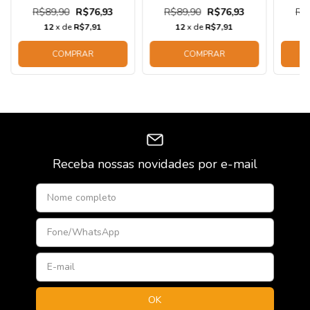
R$89,90
R$76,93
R$89,90
R$76,93
R$
12
x de
R$7,91
12
x de
R$7,91
COMPRAR
COMPRAR
Receba nossas novidades por e-mail