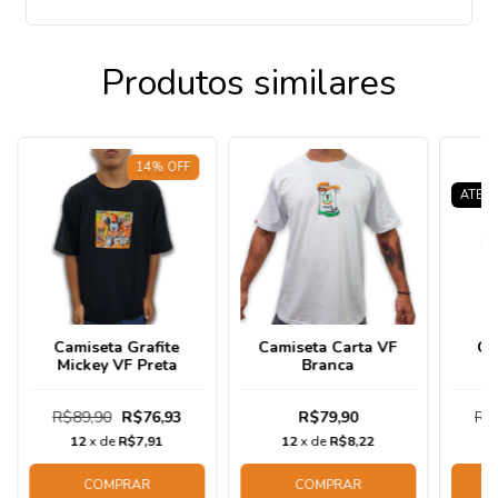
Produtos similares
14
%
OFF
ATENÇ
Camiseta Grafite
Camiseta Carta VF
Ca
Mickey VF Preta
Branca
P
R$89,90
R$76,93
R$79,90
R$
12
x de
R$7,91
12
x de
R$8,22
COMPRAR
COMPRAR