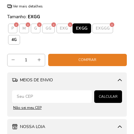
Ver mais detalhes
Tamanho:
EXGG
EXGG
P
M
G
GG
EXG
EXGGG
4G
MEIOS DE ENVIO
Alterar CEP
CALCULAR
Não sei meu CEP
NOSSA LOJA