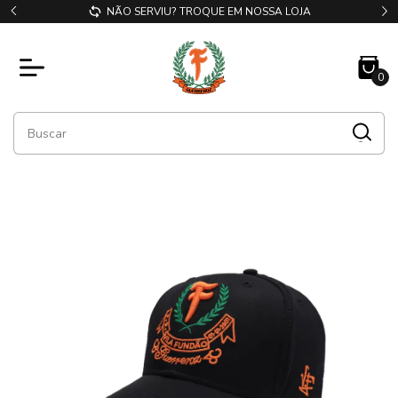
NÃO SERVIU? TROQUE EM NOSSA LOJA
0