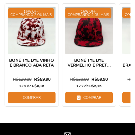
16% OFF
16% OFF
COMPRANDO 2 OU MAIS
COMPRANDO 2 OU MAIS
COMP
BONÉ TYE DYE VINHO
BONÉ TYE DYE
B
E BRANCO ABA RETA
VERMELHO E PRETO
BRAN
ABA RETO
R$120,00
R$59,90
R$120,00
R$59,90
R$1
12
x de
R$6,16
12
x de
R$6,16
COMPRAR
COMPRAR