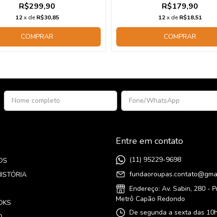
R$299,90
R$179,90
12
x de
R$30,85
12
x de
R$18,51
COMPRAR
COMPRAR
Entre em contato
(11) 95229-9698
OS
fundaoroupas.contato@gma
ISTÓRIA
Endereço: Av. Sabin, 280 - 
Metrô Capão Redondo
OKS
De segunda a sexta das 10h
O