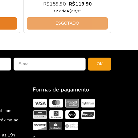
R$159,90
R$119,90
12
x de
R$12,33
ESGOTADO
Formas de pagamento
il.com
Próximo ao
 as 19h