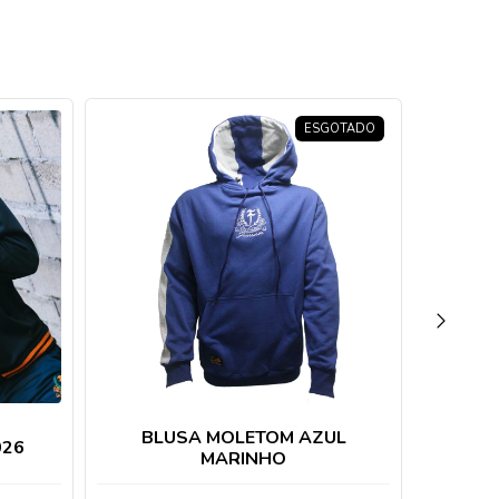
ESGOTADO
BLUSA MOLETOM AZUL
026
BLUS
MARINHO