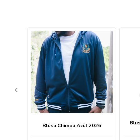
SGOTADO
TA COM
Blu
Blusa Chimpa Azul 2026