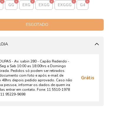
GG
EXG
EXGG
EXGGG
G4
LOJA
PAS - Av. sabin 280 - Capão Redendo -
 Seg a Sab 10:00 as 18:00hrs e Domingo
irada. Pedidos só podem ser retirados
documento com foto e após e-mail de
Grátis
o 48hrs depois pedido aprovado. Caso não
a pessoa, informar os dados de quem ira
idas entrar em contato. Fone: 11 5510-1978
11 95229-9698