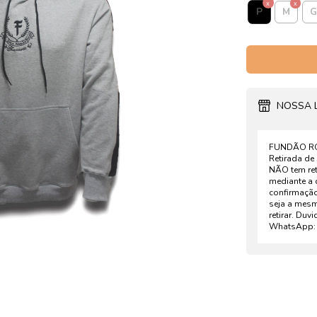
P
M
G
NOSSA 
FUNDÃO ROU
Retirada de
NÃO tem ret
mediante a 
confirmaçã
seja a mesm
retirar. Duv
WhatsApp: 