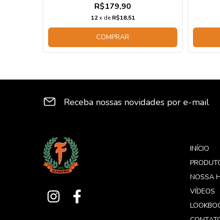
90
R$179,90
12
x de
R$18,51
COMPRAR
Receba nossas novidades por e-mail
INÍCIO
PRODUT
NOSSA H
VÍDEOS
LOOKBO
CONTAT