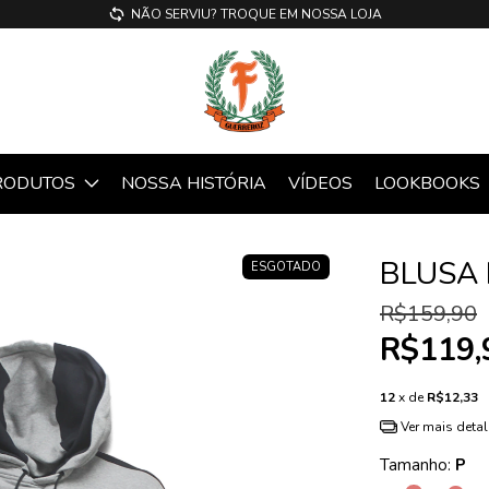
NÃO SERVIU? TROQUE EM NOSSA LOJA
RODUTOS
NOSSA HISTÓRIA
VÍDEOS
LOOKBOOKS
BLUSA
ESGOTADO
R$159,90
R$119,
12
x de
R$12,33
Ver mais deta
Tamanho:
P