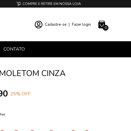
COMPRE E RETIRE EM NOSSA LOJA
Cadastre-se
|
Fazer login
0
CONTATO
 MOLETOM CINZA
90
25
% OFF
lhes